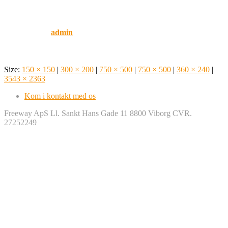
L’amourbox
Published by
admin
on
marts 26, 2019
Size:
150 × 150
|
300 × 200
|
750 × 500
|
750 × 500
|
360 × 240
|
3543 × 2363
Kom i kontakt med os
Freeway ApS Ll. Sankt Hans Gade 11 8800 Viborg CVR.
27252249