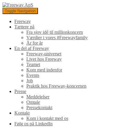
Toggle Navigation
Freeway
Tættere på
Fra sjov idé til millionkoncern
Værdier i vores #Freewayfamily
År for år
En del af Freeway
Freeway-universet
Livet hos Freeway
Teamet
Kom med indenfor
Events
Job
Praktik hos Freeway-koncernen
Presse
Meddelelser
Omtale
Pressekontakt
Kontakt
Kom i kontakt med os
Følg os på LinkedIn