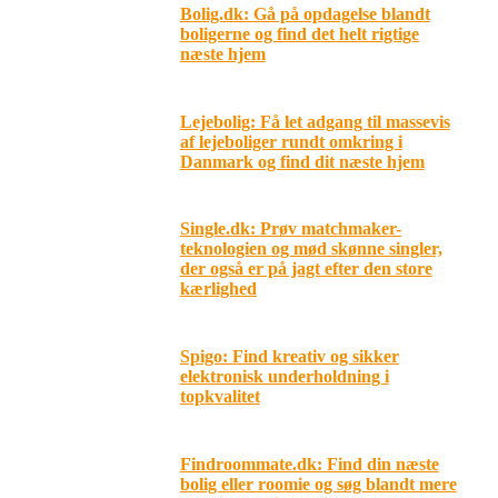
Bolig.dk: Gå på opdagelse blandt
boligerne og find det helt rigtige
næste hjem
Lejebolig: Få let adgang til massevis
af lejeboliger rundt omkring i
Danmark og find dit næste hjem
Single.dk: Prøv matchmaker-
teknologien og mød skønne singler,
der også er på jagt efter den store
kærlighed
Spigo: Find kreativ og sikker
elektronisk underholdning i
topkvalitet
Findroommate.dk: Find din næste
bolig eller roomie og søg blandt mere