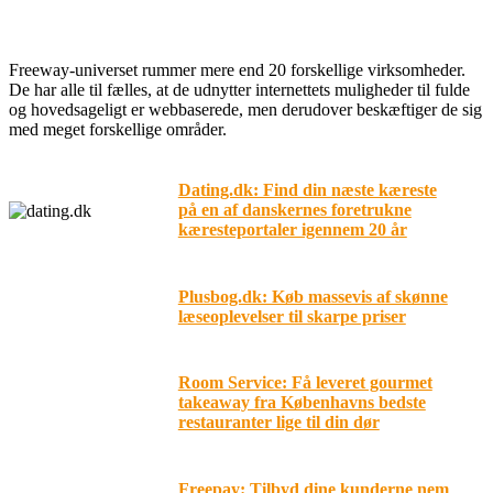
Freeway-universet
Freeway-universet rummer mere end 20 forskellige virksomheder.
De har alle til fælles, at de udnytter internettets muligheder til fulde
og hovedsageligt er webbaserede, men derudover beskæftiger de sig
med meget forskellige områder.
Dating.dk: Find din næste kæreste
på en af danskernes foretrukne
kæresteportaler igennem 20 år
Plusbog.dk: Køb massevis af skønne
læseoplevelser til skarpe priser
Room Service: Få leveret gourmet
takeaway fra Københavns bedste
restauranter lige til din dør
Freepay: Tilbyd dine kunderne nem