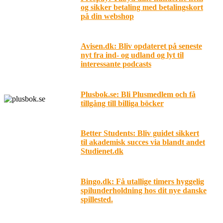
og sikker betaling med betalingskort
på din webshop
Avisen.dk: Bliv opdateret på seneste
nyt fra ind- og udland og lyt til
interessante podcasts
Plusbok.se: Bli Plusmedlem och få
tillgång till billiga böcker
Better Students: Bliv guidet sikkert
til akademisk succes via blandt andet
Studienet.dk
Bingo.dk: Få utallige timers hyggelig
spilunderholdning hos dit nye danske
spillested.