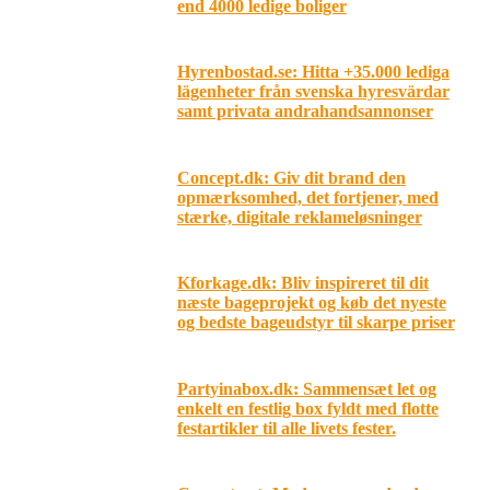
end 4000 ledige boliger
Hyrenbostad.se: Hitta +35.000 lediga
lägenheter från svenska hyresvärdar
samt privata andrahandsannonser
Concept.dk: Giv dit brand den
opmærksomhed, det fortjener, med
stærke, digitale reklameløsninger
Kforkage.dk: Bliv inspireret til dit
næste bageprojekt og køb det nyeste
og bedste bageudstyr til skarpe priser
Partyinabox.dk: Sammensæt let og
enkelt en festlig box fyldt med flotte
festartikler til alle livets fester.