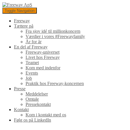
Toggle Navigation
Freeway
Tættere på
Fra sjov idé til millionkoncern
Værdier i vores #Freewayfamily
År for år
En del af Freeway
Freeway-universet
Livet hos Freeway
Teamet
Kom med indenfor
Events
Job
Praktik hos Freeway-koncernen
Presse
Meddelelser
Omtale
Pressekontakt
Kontakt
Kom i kontakt med os
Følg os på LinkedIn