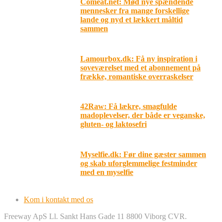
Comeat.net: Mød nye spændende
mennesker fra mange forskellige
lande og nyd et lækkert måltid
sammen
Lamourbox.dk: Få ny inspiration i
soveværelset med et abonnement på
frække, romantiske overraskelser
42Raw: Få lækre, smagfulde
madoplevelser, der både er veganske,
gluten- og laktosefri
Myselfie.dk: Før dine gæster sammen
og skab uforglemmelige festminder
med en myselfie
Kom i kontakt med os
Freeway ApS Ll. Sankt Hans Gade 11 8800 Viborg CVR.