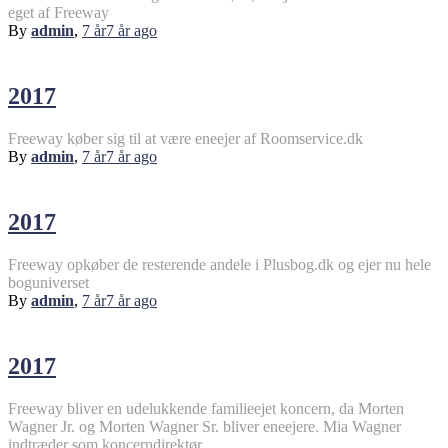
eget af Freeway
By
admin
,
7 år
7 år
ago
2017
Freeway køber sig til at være eneejer af Roomservice.dk
By
admin
,
7 år
7 år
ago
2017
Freeway opkøber de resterende andele i Plusbog.dk og ejer nu hele
boguniverset
By
admin
,
7 år
7 år
ago
2017
Freeway bliver en udelukkende familieejet koncern, da Morten
Wagner Jr. og Morten Wagner Sr. bliver eneejere. Mia Wagner
indtræder som koncerndirektør