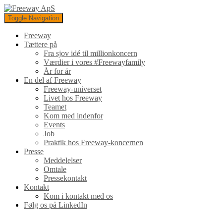
Toggle Navigation
Freeway
Tættere på
Fra sjov idé til millionkoncern
Værdier i vores #Freewayfamily
År for år
En del af Freeway
Freeway-universet
Livet hos Freeway
Teamet
Kom med indenfor
Events
Job
Praktik hos Freeway-koncernen
Presse
Meddelelser
Omtale
Pressekontakt
Kontakt
Kom i kontakt med os
Følg os på LinkedIn