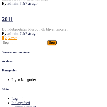
By
admin
,
7 år
7 år
ago
2011
Bogklubportalen Plusbog.dk bliver lanceret
By
admin
,
7 år
7 år
ago
Indlægsinddeling
1
2
Næste
Søg
efter:
Seneste kommentarer
Arkiver
Kategorier
Ingen kategorier
Meta
Log ind
Indlægsfeed