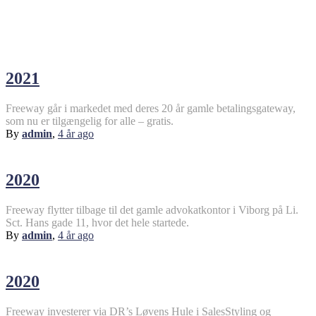
Timeline Slider
2021
Freeway går i markedet med deres 20 år gamle betalingsgateway,
som nu er tilgængelig for alle – gratis.
By
admin
,
4 år
ago
2020
Freeway flytter tilbage til det gamle advokatkontor i Viborg på Li.
Sct. Hans gade 11, hvor det hele startede.
By
admin
,
4 år
ago
2020
Freeway investerer via DR’s Løvens Hule i SalesStyling og