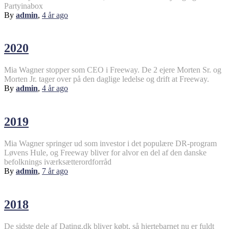
Partyinabox
By
admin
,
4 år
ago
2020
Mia Wagner stopper som CEO i Freeway. De 2 ejere Morten Sr. og
Morten Jr. tager over på den daglige ledelse og drift at Freeway.
By
admin
,
4 år
ago
2019
Mia Wagner springer ud som investor i det populære DR-program
Løvens Hule, og Freeway bliver for alvor en del af den danske
befolknings iværksætterordforråd
By
admin
,
7 år
ago
2018
De sidste dele af Dating.dk bliver købt, så hjertebarnet nu er fuldt