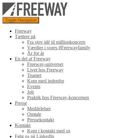
Toggle Navigation
Freeway
Tættere på
Fra sjov idé til millionkoncern
Værdier i vores #Freewayfamily
År for år
En del af Freeway
Freeway-universet
Livet hos Freeway
Teamet
Kom med indenfor
Events
Job
Praktik hos Freeway-koncernen
Presse
Meddelelser
Omtale
Pressekontakt
Kontakt
Kom i kontakt med os
Følg os på LinkedIn