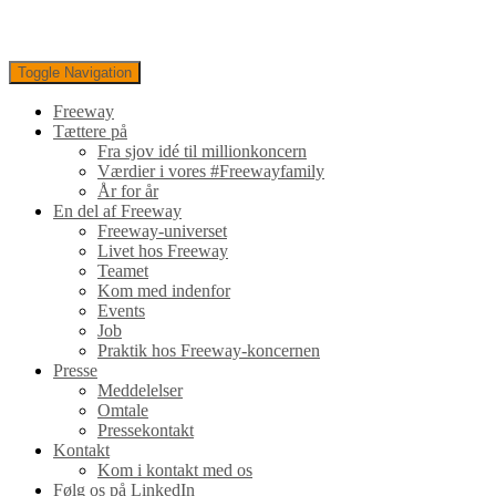
Toggle Navigation
Freeway
Tættere på
Fra sjov idé til millionkoncern
Værdier i vores #Freewayfamily
År for år
En del af Freeway
Freeway-universet
Livet hos Freeway
Teamet
Kom med indenfor
Events
Job
Praktik hos Freeway-koncernen
Presse
Meddelelser
Omtale
Pressekontakt
Kontakt
Kom i kontakt med os
Følg os på LinkedIn