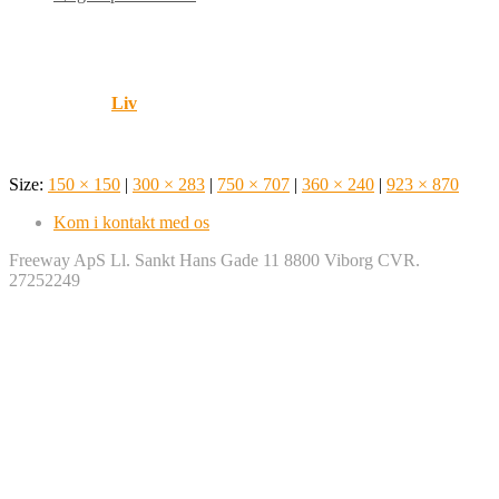
Liv
Published by
Liv
on
marts 12, 2026
Size:
150 × 150
|
300 × 283
|
750 × 707
|
360 × 240
|
923 × 870
Kom i kontakt med os
Freeway ApS Ll. Sankt Hans Gade 11 8800 Viborg CVR.
27252249