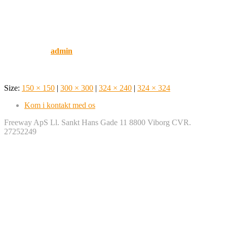
Sara Nersting Kforkage løvens
hule freeway
Published by
admin
on
februar 7, 2020
Size:
150 × 150
|
300 × 300
|
324 × 240
|
324 × 324
Kom i kontakt med os
Freeway ApS Ll. Sankt Hans Gade 11 8800 Viborg CVR.
27252249