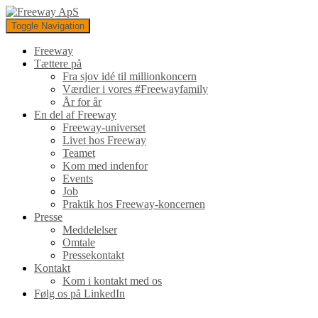
Toggle Navigation
Freeway
Tættere på
Fra sjov idé til millionkoncern
Værdier i vores #Freewayfamily
År for år
En del af Freeway
Freeway-universet
Livet hos Freeway
Teamet
Kom med indenfor
Events
Job
Praktik hos Freeway-koncernen
Presse
Meddelelser
Omtale
Pressekontakt
Kontakt
Kom i kontakt med os
Følg os på LinkedIn